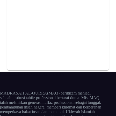
Mengenai MADRASAH AL-QURRA
MADRASAH AL-QURRA(MAQ) beriltizam menjadi
sebuah institusi tahfiz professional bertaraf dunia. Misi MAQ
ialah melahirkan generasi huffaz professional sebagai tunggak
pembangunan insan negara, memberi khidmat dan berperanan
memperkaya bakat insan dan memupuk Ukhwah Islamiah