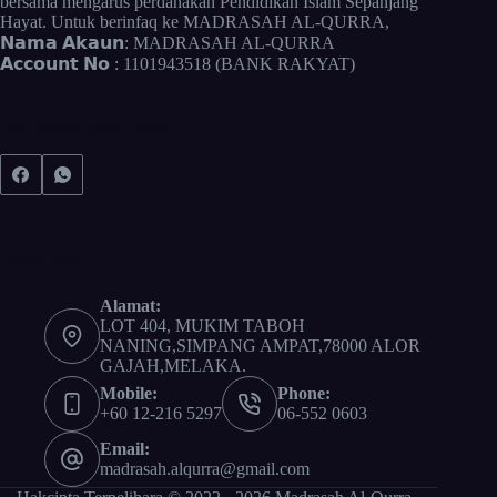
bersama mengarus perdanakan Pendidikan Islam Sepanjang
Hayat. Untuk berinfaq ke MADRASAH AL-QURRA,
𝗡𝗮𝗺𝗮 𝗔𝗸𝗮𝘂𝗻: MADRASAH AL-QURRA
𝗔𝗰𝗰𝗼𝘂𝗻𝘁 𝗡𝗼 : 1101943518 (BANK RAKYAT)
Ikuti Kami di Media Sosial
Contact Info
Alamat:
LOT 404, MUKIM TABOH
NANING,SIMPANG AMPAT,78000 ALOR
GAJAH,MELAKA.
Mobile:
Phone:
+60 12-216 5297
06-552 0603
Email:
madrasah.alqurra@gmail.com